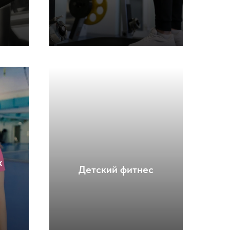
х
Детский фитнес