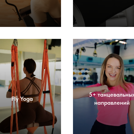
5+ танцевальны
Fly Yoga
направлений