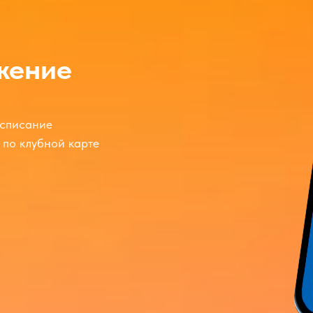
жение
асписание
по клубной карте