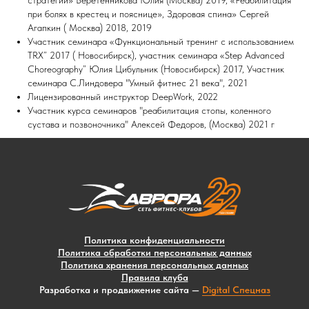
стратегий» Веретенникова Юлия (Москва) 2019, «Реабилитация
при болях в крестец и пояснице», Здоровая спина» Сергей
Агапкин ( Москва) 2018, 2019
Участник семинара «Функциональный тренинг с использованием
TRX” 2017 ( Новосибирск), участник семинара «Step Advanced
Choreography” Юлия Цибульник (Новосибирск) 2017, Участник
семинара С.Линдовера "Умный фитнес 21 века", 2021
Лицензированный инструктор DeepWork, 2022
Участник курса семинаров "реабилитация стопы, коленного
сустава и позвоночника" Алексей Федоров, (Москва) 2021 г
Политика конфиденциальности
Политика обработки персональных данных
Политика хранения персональных данных
Правила клуба
Разработка и продвижение сайта —
Digital Спецназ