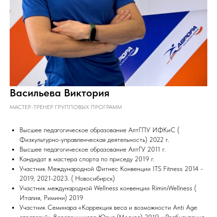
Васильева Виктория
МАСТЕР-ТРЕНЕР ГРУППОВЫХ ПРОГРАММ
Высшее педагогическое образование АлтГПУ ИФКиС (
Физкультурно-управленческая деятельность) 2022 г.
Высшее педагогическое образование АлтГУ 2011 г.
Кандидат в мастера спорта по приседу 2019 г.
Участник Международной Фитнес Конвенции ITS Fitness 2014 -
2019, 2021-2023. ( Новосибирск)
Участник международной Wellness конвенции RiminiWellness (
Италия, Римини) 2019
Участник Семинара «Коррекция веса и возможности Anti Age